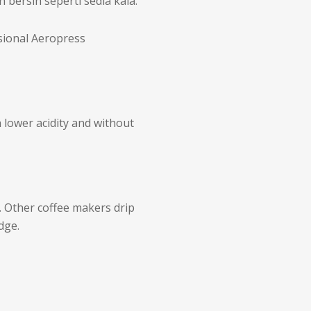
 bersih seperti sedia kala.
sional Aeropress
 lower acidity and without
r. Other coffee makers drip
dge.