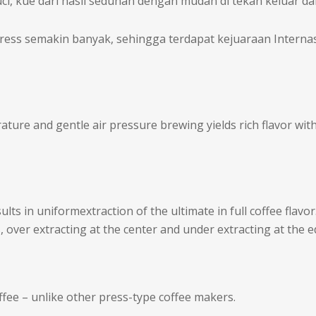
ci, kue dari hasil seduhan dengan mudah di tekan keluar dan
ress semakin banyak, sehingga terdapat kejuaraan Interna
ature and gentle air pressure brewing yields rich flavor with
ts in uniformextraction of the ultimate in full coffee flavo
 over extracting at the center and under extracting at the e
coffee – unlike other press-type coffee makers.