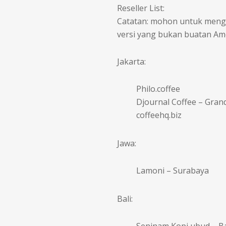
Reseller List:
Catatan: mohon untuk mengec
versi yang bukan buatan Ame
Jakarta:
Philo.coffee
Djournal Coffee – Grand
coffeehq.biz
Jawa:
Lamoni – Surabaya
Bali:
Seninam Kopi ubud – Ba