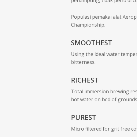
penampung, tidak perlu di cu
Populasi pemakai alat Aerop
Championship.
SMOOTHEST
Using the ideal water temper
bitterness.
RICHEST
Total immersion brewing resul
hot water on bed of grounds,
PUREST
Micro filtered for grit free 