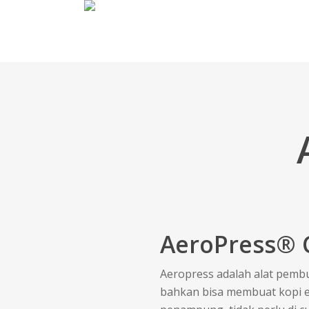
Skip
to
main
content
AeroPress® 
Aeropress adalah alat pembu
bahkan bisa membuat kopi e