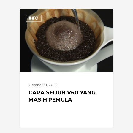
Cara
INFO
seduh
V60
yang
masih
pemula
October 31, 2022
CARA SEDUH V60 YANG
MASIH PEMULA