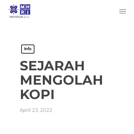
Skip
Men
to
main
content
Info
SEJARAH
MENGOLAH
KOPI
April 23, 2022